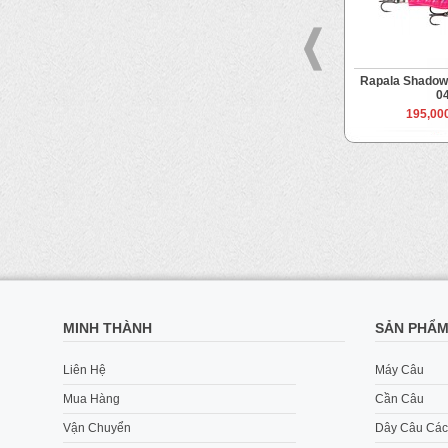
stop 12
Rapala Xrap Magnum Prey 10
Rapala Shadow
0
 VND
330,000 VND
195,00
MINH THÀNH
SẢN PHẨ
Liên Hệ
Máy Câu
Mua Hàng
Cần Câu
Vận Chuyển
Dây Câu Các