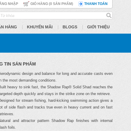
ĂNG NHẬP
GIỎ HÀNG (
0
SẢN PHẨM)
THANH TOÁN
ÃN HÀNG
KHUYẾN MÃI
BLOGS
GIỚI THIỆU
G TIN SẢN PHẨM
Aerodynamic design and balance for long and accurate casts even
in the most demanding conditions.
Built heavy to sink fast, the Shadow Rap® Solid Shad reaches the
targeted depth quickly and stays in the strike zone on the retrieve.
Designed for stream fishing, hard-kicking swimming action gives a
lot of side flash and tracks true even in heavy current and on fast
retrieves.
Natural and attractor pattern Shadow Rap finishes with internal
lash foils.