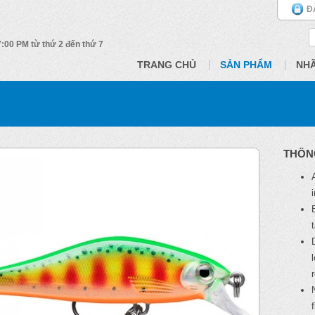
Đ
 7:00 PM từ thứ 2 đến thứ 7
TRANG CHỦ
SẢN PHẨM
NH
THÔN
f