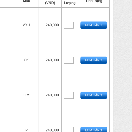
Màu
Tình trạng
(VND)
Lượng
AYU
240,000
MUA HÀNG
OK
240,000
MUA HÀNG
GRS
240,000
MUA HÀNG
P
240,000
MUA HÀNG