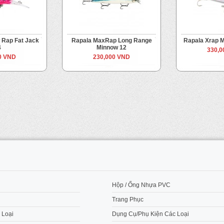
 Rap Fat Jack
Rapala MaxRap Long Range
Rapala Xrap 
4
Minnow 12
330,0
0 VND
230,000 VND
M
Hộp / Ống Nhựa PVC
Trang Phục
 Loại
Dụng Cụ/Phụ Kiện Các Loại