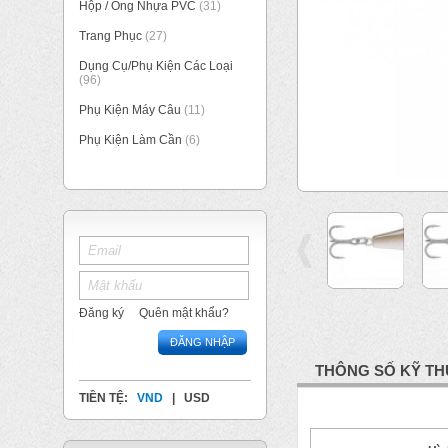
Hộp / Ống Nhựa PVC
(31)
Trang Phục
(27)
Dụng Cụ/Phụ Kiện Các Loại
(96)
Phụ Kiện Máy Câu
(11)
Phụ Kiện Làm Cần
(6)
Đăng ký
Quên mật khẩu?
ĐĂNG NHẬP
THÔNG SỐ KỸ TH
TIỀN TỆ:
VND
|
USD