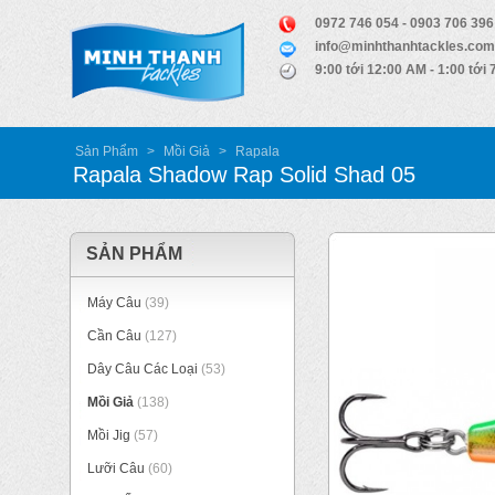
0972 746 054 - 0903 706 396
info@minhthanhtackles.com
9:00 tới 12:00 AM - 1:00 tới
Sản Phẩm
>
Mồi Giả
>
Rapala
Rapala Shadow Rap Solid Shad 05
SẢN PHẨM
Máy Câu
(39)
Cần Câu
(127)
Dây Câu Các Loại
(53)
Mồi Giả
(138)
Mồi Jig
(57)
Lưỡi Câu
(60)