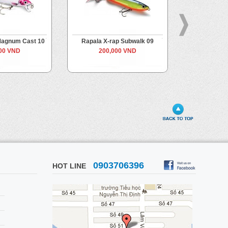
Magnum Cast 10
Rapala X-rap Subwalk 09
Rapala Ri
00 VND
200,000 VND
240
0903706396
HOT LINE