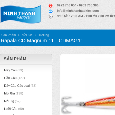
0972 746 054 - 0903 706 396
info@minhthanhtackles.com
9:00 tới 12:00 AM - 1:00 tới 7:00 PM từ 
Sản Phẩm
>
Mồi Giả
>
Trolling
Rapala CD Magnum 11 - CDMAG11
SẢN PHẨM
Máy Câu
(39)
Cần Câu
(127)
Dây Câu Các Loại
(53)
Mồi Giả
(138)
Mồi Jig
(57)
Lưỡi Câu
(60)