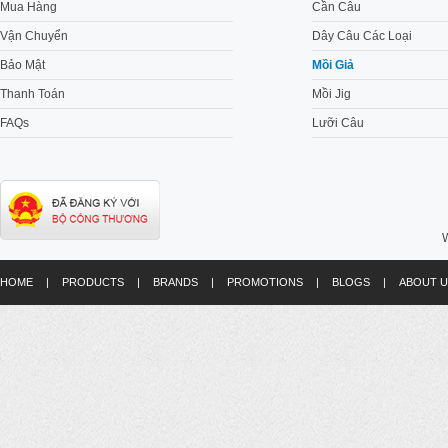
Mua Hàng
Cần Câu
Vận Chuyển
Dây Câu Các Loại
Bảo Mật
Mồi Giả
Thanh Toán
Mồi Jig
FAQs
Lưỡi Câu
W
HOME
|
PRODUCTS
|
BRANDS
|
PROMOTIONS
|
BLOGS
|
ABOUT U