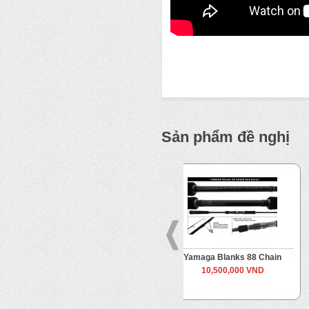
Sản phẩm đề nghị
ed
Yamaga Blanks 88 Chain
Rapala Count Down Elit
Classic Glass 5
10,500,000 VND
3,800,000 VND