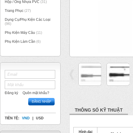
Hộp / Ống Nhựa PVC
(31)
Trang Phục
(27)
Dụng Cụ/Phụ Kiện Các Loại
(96)
Phụ Kiện Máy Câu
(11)
Phụ Kiện Làm Cần
(6)
1
/
9
Đăng ký
Quên mật khẩu?
ĐĂNG NHẬP
THÔNG SỐ KỸ THUẬT
TIỀN TỆ:
VND
|
USD
Hình đại