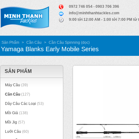
0972 746 054 - 0903 706 396
info@minhthanhtackles.com
9:00 tới 12:00 AM - 1:00 tới 7:00 PM từ 
Sản Phẩm
>
Cần Câu
>
Cần Câu Spinning (dọc)
Yamaga Blanks Early Mobile Series
SẢN PHẨM
Máy Câu
(39)
Cần Câu
(127)
Dây Câu Các Loại
(53)
Mồi Giả
(138)
Mồi Jig
(57)
Lưỡi Câu
(60)