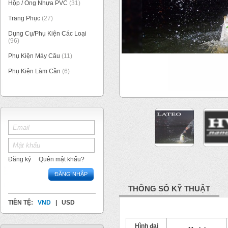
Hộp / Ống Nhựa PVC
(31)
Trang Phục
(27)
Dụng Cụ/Phụ Kiện Các Loại
(96)
Phụ Kiện Máy Câu
(11)
Phụ Kiện Làm Cần
(6)
1
/
4
Đăng ký
Quên mật khẩu?
ĐĂNG NHẬP
THÔNG SỐ KỸ THUẬT
TIỀN TỆ:
VND
|
USD
Hình đại