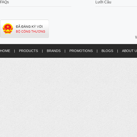
FAQs
Lưỡi Câu
W
HOME
|
PRODUCTS
|
BRANDS
|
PROMOTIONS
|
BLOGS
|
ABOUT U