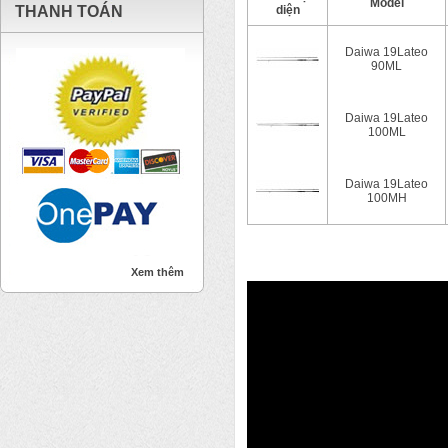
Model
THANH TOÁN
diện
Daiwa 19Lateo
90ML
Daiwa 19Lateo
100ML
Daiwa 19Lateo
100MH
Xem thêm