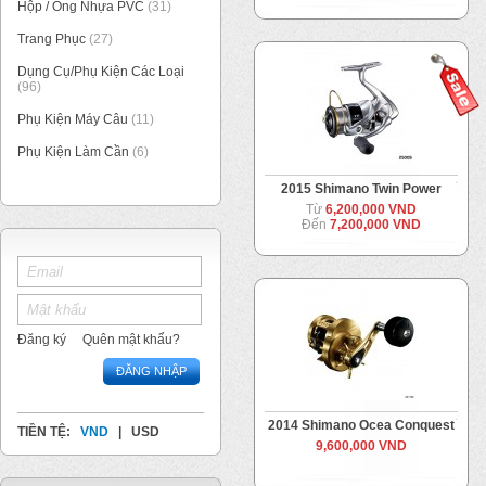
Hộp / Ống Nhựa PVC
(31)
Trang Phục
(27)
Dụng Cụ/Phụ Kiện Các Loại
(96)
Phụ Kiện Máy Câu
(11)
Phụ Kiện Làm Cần
(6)
2015 Shimano Twin Power
Từ
6,200,000 VND
Đến
7,200,000 VND
Đăng ký
Quên mật khẩu?
ĐĂNG NHẬP
2014 Shimano Ocea Conquest
TIỀN TỆ:
VND
|
USD
9,600,000 VND