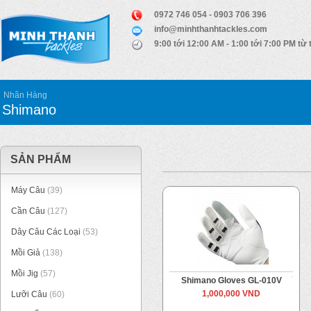
0972 746 054 - 0903 706 396
info@minhthanhtackles.com
9:00 tới 12:00 AM - 1:00 tới 7:00 PM từ 
Nhãn Hàng
Shimano
SẢN PHẨM
Máy Câu
(39)
Cần Câu
(127)
Dây Câu Các Loại
(53)
Mồi Giả
(138)
Mồi Jig
(57)
Shimano Gloves GL-010V
1,000,000 VND
Lưỡi Câu
(60)