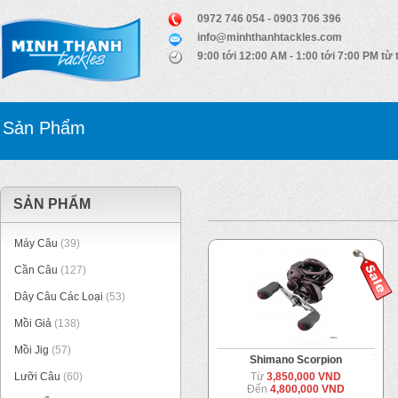
0972 746 054 - 0903 706 396
info@minhthanhtackles.com
9:00 tới 12:00 AM - 1:00 tới 7:00 PM từ 
Sản Phẩm
SẢN PHẨM
Máy Câu
(39)
Cần Câu
(127)
Dây Câu Các Loại
(53)
Mồi Giả
(138)
Mồi Jig
(57)
Shimano Scorpion
Lưỡi Câu
(60)
Từ
3,850,000 VND
Đến
4,800,000 VND