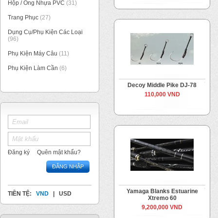
Hộp / Ống Nhựa PVC
(31)
Trang Phục
(27)
Dụng Cụ/Phụ Kiện Các Loại
(96)
Phụ Kiện Máy Câu
(11)
Phụ Kiện Làm Cần
(6)
Decoy Middle Pike DJ-78
110,000 VND
Đăng ký
Quên mật khẩu?
ĐĂNG NHẬP
Yamaga Blanks Estuarine
TIỀN TỆ:
VND
|
USD
Xtremo 60
9,200,000 VND