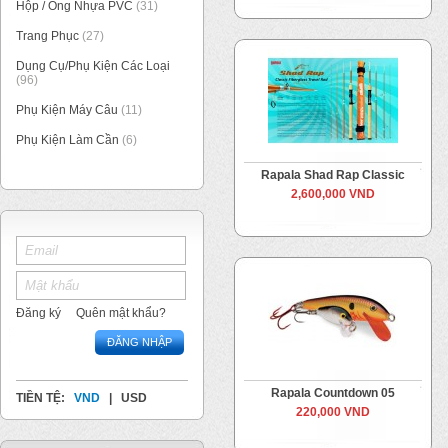
Hộp / Ống Nhựa PVC
(31)
Trang Phục
(27)
Dụng Cụ/Phụ Kiện Các Loại
(96)
Phụ Kiện Máy Câu
(11)
Phụ Kiện Làm Cần
(6)
Rapala Shad Rap Classic
2,600,000 VND
Đăng ký
Quên mật khẩu?
ĐĂNG NHẬP
Rapala Countdown 05
TIỀN TỆ:
VND
|
USD
220,000 VND