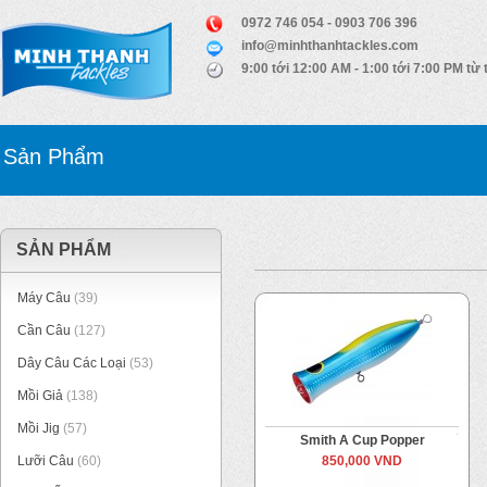
0972 746 054 - 0903 706 396
info@minhthanhtackles.com
9:00 tới 12:00 AM - 1:00 tới 7:00 PM từ 
Sản Phẩm
SẢN PHẨM
Máy Câu
(39)
Cần Câu
(127)
Dây Câu Các Loại
(53)
Mồi Giả
(138)
Mồi Jig
(57)
Smith A Cup Popper
Lưỡi Câu
(60)
850,000 VND