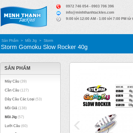
0972 746 054 - 0903 706 396
info@minhthanhtackles.com
9:00 tới 12:00 AM - 1:00 tới 7:00 PM từ 
Sản Phẩm
>
Mồi Jig
>
Storm
Storm Gomoku Slow Rocker 40g
SẢN PHẨM
Máy Câu
(39)
Cần Câu
(127)
Dây Câu Các Loại
(53)
Mồi Giả
(138)
Mồi Jig
(57)
Lưỡi Câu
(60)