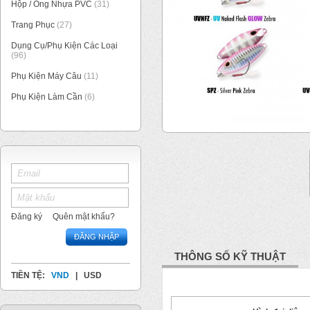
Hộp / Ống Nhựa PVC
(31)
Trang Phục
(27)
Dụng Cụ/Phụ Kiện Các Loại
(96)
Phụ Kiện Máy Câu
(11)
Phụ Kiện Làm Cần
(6)
1
/
1
Đăng ký
Quên mật khẩu?
ĐĂNG NHẬP
THÔNG SỐ KỸ THUẬT
TIỀN TỆ:
VND
|
USD