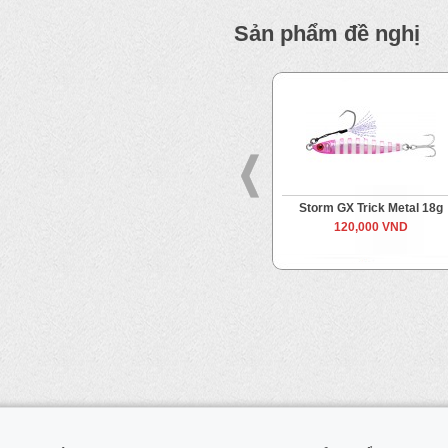
Sản phẩm đề nghị
g
Storm GX Trick Metal 18g
Storm GX Trick Metal 
120,000 VND
115,000 VND