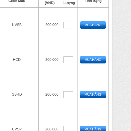
Code Màu
Tình trạng
(VND)
Lượng
UVSB
200,000
MUA HÀNG
HCD
200,000
MUA HÀNG
GSRD
200,000
MUA HÀNG
UVSP
200,000
MUA HÀNG