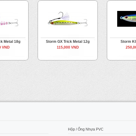
ck Metal 18g
Storm GX Trick Metal 12g
Storm K
0 VND
115,000 VND
250,0
M
Hộp / Ống Nhựa PVC