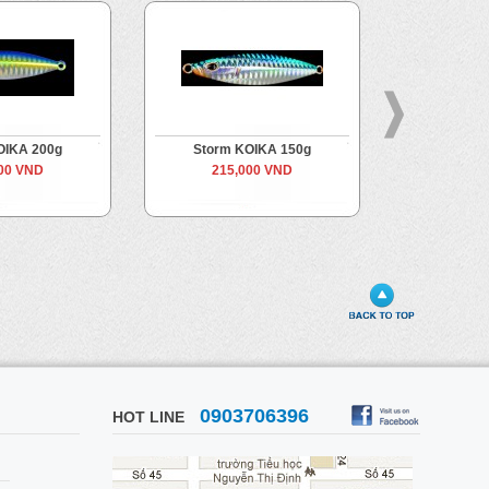
OIKA 200g
Storm KOIKA 150g
Storm 
00 VND
215,000 VND
125
0903706396
HOT LINE