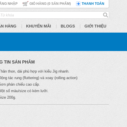
ĂNG NHẬP
GIỎ HÀNG (
0
SẢN PHẨM)
THANH TOÁN
ÃN HÀNG
KHUYẾN MÃI
BLOGS
GIỚI THIỆU
G TIN SẢN PHẨM
Thân thon, dài phù hợp với kiểu Jig nhanh.
Động tác rung (fluttering) và xoay (rolling action)
Sơn phản chiếu cao cấp.
Một số màu/size có kèm lưỡi.
Size 200g.