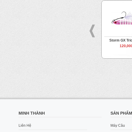
KA 30g
Storm GX Trick Metal 8g
Storm GX Tri
 VND
100,000 VND
120,00
MINH THÀNH
SẢN PHẨ
Liên Hệ
Máy Câu