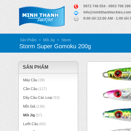
0972 746 054 - 0903 706 396
info@minhthanhtackles.com
9:00 tới 12:00 AM - 1:00 tới
Sản Phẩm
>
Mồi Jig
>
Storm
Storm Super Gomoku 200g
SẢN PHẨM
Máy Câu
(39)
Cần Câu
(127)
Dây Câu Các Loại
(53)
Mồi Giả
(138)
Mồi Jig
(57)
Lưỡi Câu
(60)