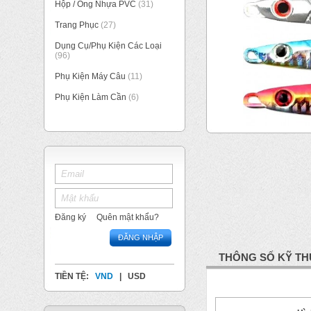
Hộp / Ống Nhựa PVC
(31)
Trang Phục
(27)
Dụng Cụ/Phụ Kiện Các Loại
(96)
Phụ Kiện Máy Câu
(11)
Phụ Kiện Làm Cần
(6)
Đăng ký
Quên mật khẩu?
ĐĂNG NHẬP
THÔNG SỐ KỸ TH
TIỀN TỆ:
VND
|
USD