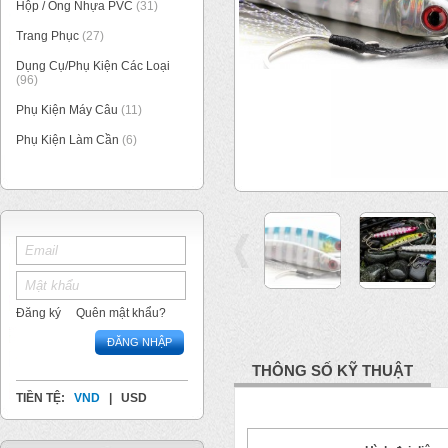
Hộp / Ống Nhựa PVC
(31)
Trang Phục
(27)
Dụng Cụ/Phụ Kiện Các Loại
(96)
Phụ Kiện Máy Câu
(11)
Phụ Kiện Làm Cần
(6)
1
/
12
Đăng ký
Quên mật khẩu?
ĐĂNG NHẬP
THÔNG SỐ KỸ THUẬT
TIỀN TỆ:
VND
|
USD