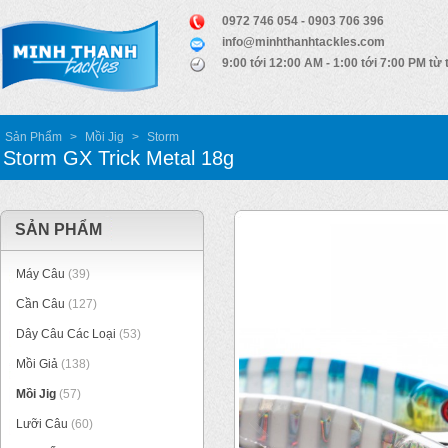
0972 746 054 - 0903 706 396
info@minhthanhtackles.com
9:00 tới 12:00 AM - 1:00 tới 7:00 PM từ 
Sản Phẩm
>
Mồi Jig
>
Storm
Storm GX Trick Metal 18g
SẢN PHẨM
Máy Câu
(39)
Cần Câu
(127)
Dây Câu Các Loại
(53)
Mồi Giả
(138)
Mồi Jig
(57)
Lưỡi Câu
(60)