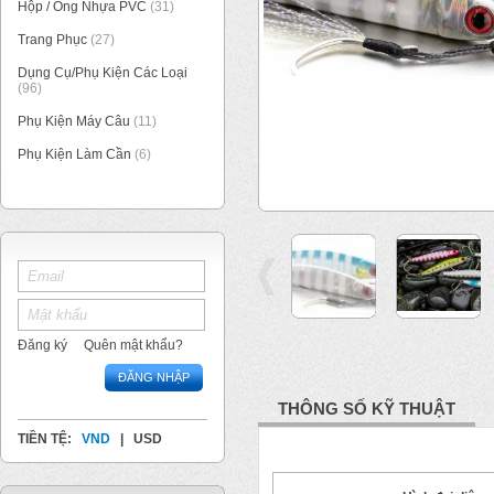
Hộp / Ống Nhựa PVC
(31)
Trang Phục
(27)
Dụng Cụ/Phụ Kiện Các Loại
(96)
Phụ Kiện Máy Câu
(11)
Phụ Kiện Làm Cần
(6)
2
/
12
Đăng ký
Quên mật khẩu?
ĐĂNG NHẬP
THÔNG SỐ KỸ THUẬT
TIỀN TỆ:
VND
|
USD