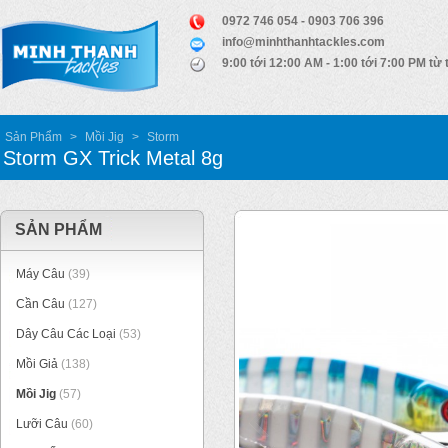
0972 746 054 - 0903 706 396
info@minhthanhtackles.com
9:00 tới 12:00 AM - 1:00 tới 7:00 PM từ 
Sản Phẩm
>
Mồi Jig
>
Storm
Storm GX Trick Metal 8g
SẢN PHẨM
Máy Câu
(39)
Cần Câu
(127)
Dây Câu Các Loại
(53)
Mồi Giả
(138)
Mồi Jig
(57)
Lưỡi Câu
(60)