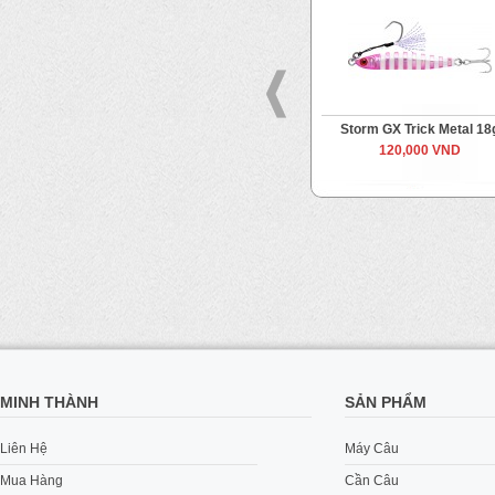
Metal 8g
Storm GX Trick Metal 18g
Storm GX Trick
VND
120,000 VND
115,000
MINH THÀNH
SẢN PHẨM
Liên Hệ
Máy Câu
Mua Hàng
Cần Câu