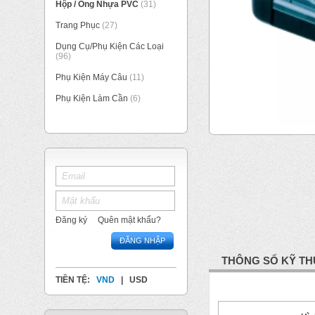
Hộp / Ống Nhựa PVC
(31)
Trang Phục
(27)
Dụng Cụ/Phụ Kiện Các Loại
(96)
Phụ Kiện Máy Câu
(11)
Phụ Kiện Làm Cần
(6)
Đăng ký
Quên mật khẩu?
ĐĂNG NHẬP
THÔNG SỐ KỸ TH
TIỀN TỆ:
VND
|
USD