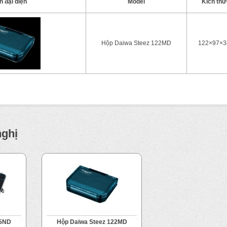
h đại diện
Model
Kích th
Hộp Daiwa Steez 122MD
122×97×3
nghị
05ND
Hộp Daiwa Steez 122MD