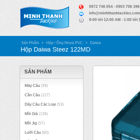
0972 746 054 - 0903 706 396
info@minhthanhtackles.com
9:00 tới 12:00 AM - 1:00 tới
Sản Phẩm
>
Hộp / Ống Nhựa PVC
>
Daiwa
Hộp Daiwa Steez 122MD
SẢN PHẨM
Máy Câu
(39)
Cần Câu
(127)
Dây Câu Các Loại
(53)
Mồi Giả
(138)
Mồi Jig
(57)
Lưỡi Câu
(60)