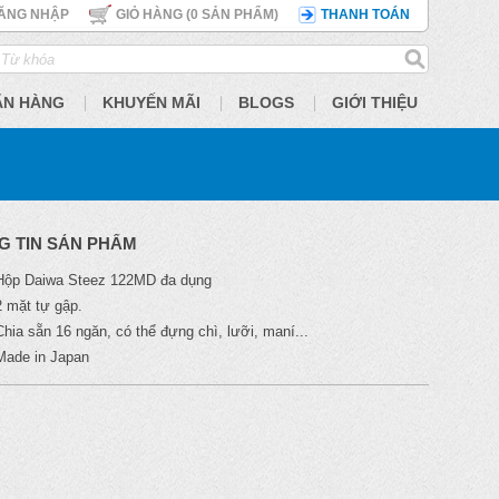
ĂNG NHẬP
GIỎ HÀNG (
0
SẢN PHẨM)
THANH TOÁN
ÃN HÀNG
KHUYẾN MÃI
BLOGS
GIỚI THIỆU
G TIN SẢN PHẨM
Hộp Daiwa Steez 122MD đa dụng
2 mặt tự gập.
Chia sẵn 16 ngăn, có thể đựng chì, lưỡi, maní...
Made in Japan