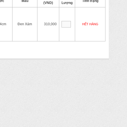
ước
Màu
Tình trạng
(VND)
Lượng
4cm
Đen Xám
310,000
HẾT HÀNG