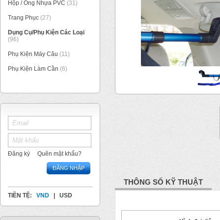
Hộp / Ống Nhựa PVC
(31)
Trang Phục
(27)
Dụng Cụ/Phụ Kiện Các Loại
(96)
Phụ Kiện Máy Câu
(11)
Phụ Kiện Làm Cần
(6)
1
/
1
Đăng ký
Quên mật khẩu?
ĐĂNG NHẬP
THÔNG SỐ KỸ THUẬT
TIỀN TỆ:
VND
|
USD