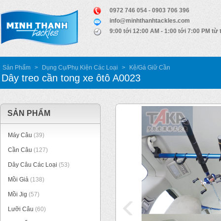
0972 746 054 - 0903 706 396
info@minhthanhtackles.com
9:00 tới 12:00 AM - 1:00 tới 7:00 PM từ 
Sản Phẩm
>
Dụng Cụ/Phụ Kiện Các Loại
>
Kệ/Gá Giữ Cần
Dây treo cần tong xe ôtô A0023
SẢN PHẨM
Máy Câu
(39)
Cần Câu
(127)
Dây Câu Các Loại
(53)
Mồi Giả
(138)
Mồi Jig
(57)
Lưỡi Câu
(60)