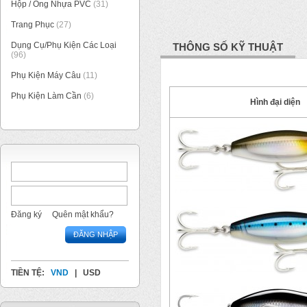
Hộp / Ống Nhựa PVC
(31)
Trang Phục
(27)
Dụng Cụ/Phụ Kiện Các Loại
THÔNG SỐ KỸ THUẬT
(96)
Phụ Kiện Máy Câu
(11)
Phụ Kiện Làm Cần
(6)
Hình đại diện
Đăng ký
Quên mật khẩu?
ĐĂNG NHẬP
TIỀN TỆ:
VND
|
USD