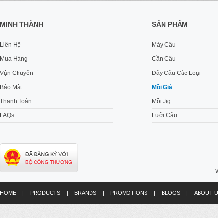
MINH THÀNH
SẢN PHẨM
BlueBlue Gachisla 23
720,000 VND
Liên Hệ
Máy Câu
Mua Hàng
Cần Câu
Vận Chuyển
Dây Câu Các Loại
Bảo Mật
Mồi Giả
Thanh Toán
Mồi Jig
FAQs
Lưỡi Câu
Rapala Xrap Long Cast Sh
14
290,000 VND
W
HOME
|
PRODUCTS
|
BRANDS
|
PROMOTIONS
|
BLOGS
|
ABOUT U