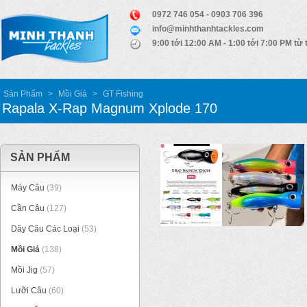
0972 746 054 - 0903 706 396
info@minhthanhtackles.com
9:00 tới 12:00 AM - 1:00 tới 7:00 PM từ 
Sản Phẩm
>
Mồi Giả
>
GT Fishing
Rapala X-Rap Magnum Xplode 170
SẢN PHẨM
Máy Câu
(39)
Cần Câu
(127)
Dây Câu Các Loại
(53)
Mồi Giả
(138)
Mồi Jig
(57)
Lưỡi Câu
(60)