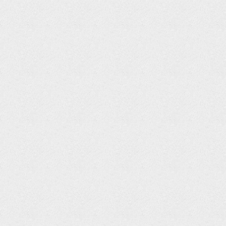
DUO Rough Trail 148
600,000 VND
Haoli Jerk Pencil 130
800,000 VND