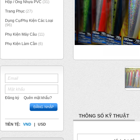
Hộp / Ống Nhựa PVC
(31)
Trang Phục
(27)
Dụng Cụ/Phụ Kiện Các Loại
(96)
Phụ Kiện Máy Câu
(11)
Phụ Kiện Làm Cần
(6)
1
/
2
Đăng ký
Quên mật khẩu?
ĐĂNG NHẬP
THÔNG SỐ KỸ THUẬT
TIỀN TỆ:
VND
|
USD