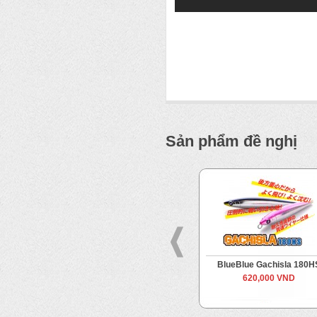
Sản phẩm đề nghị
er
BlueBlue Snecon 180S
BlueBlue Gachisla 180H
590,000 VND
620,000 VND