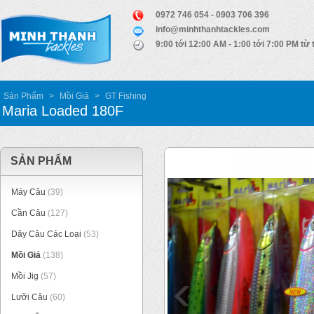
0972 746 054 - 0903 706 396
info@minhthanhtackles.com
9:00 tới 12:00 AM - 1:00 tới 7:00 PM từ 
Sản Phẩm
>
Mồi Giả
>
GT Fishing
Maria Loaded 180F
SẢN PHẨM
Máy Câu
(39)
Cần Câu
(127)
Dây Câu Các Loại
(53)
Mồi Giả
(138)
Mồi Jig
(57)
Lưỡi Câu
(60)