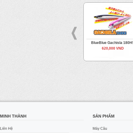
er
BlueBlue Snecon 180S
BlueBlue Gachisla 180H
590,000 VND
620,000 VND
MINH THÀNH
SẢN PHẨM
Liên Hệ
Máy Câu