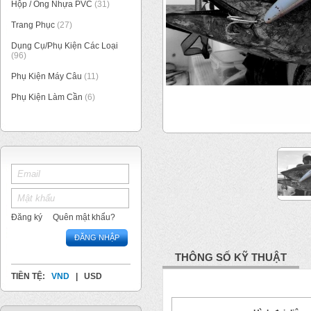
Hộp / Ống Nhựa PVC
(31)
Trang Phục
(27)
Dụng Cụ/Phụ Kiện Các Loại
(96)
Phụ Kiện Máy Câu
(11)
Phụ Kiện Làm Cần
(6)
1
/
2
Đăng ký
Quên mật khẩu?
ĐĂNG NHẬP
THÔNG SỐ KỸ THUẬT
TIỀN TỆ:
VND
|
USD