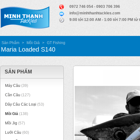
0972 746 054 - 0903 706 396
info@minhthanhtackles.com
9:00 tới 12:00 AM - 1:00 tới 7:00 PM từ 
Sản Phẩm
>
Mồi Giả
>
GT Fishing
Maria Loaded S140
SẢN PHẨM
Máy Câu
(39)
Cần Câu
(127)
Dây Câu Các Loại
(53)
Mồi Giả
(138)
Mồi Jig
(57)
Lưỡi Câu
(60)