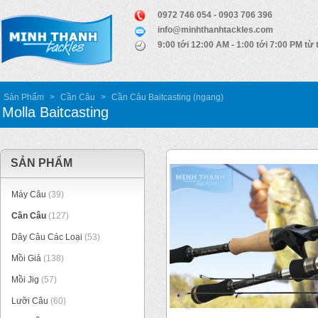
0972 746 054 - 0903 706 396
info@minhthanhtackles.com
9:00 tới 12:00 AM - 1:00 tới 7:00 PM từ 
Sản Phẩm
>
Cần Câu
>
Cần Câu Baitcasting (ngang)
Molla Baitcasting
SẢN PHẨM
Máy Câu
(39)
Cần Câu
(127)
Dây Câu Các Loại
(53)
Mồi Giả
(138)
Mồi Jig
(57)
Lưỡi Câu
(60)