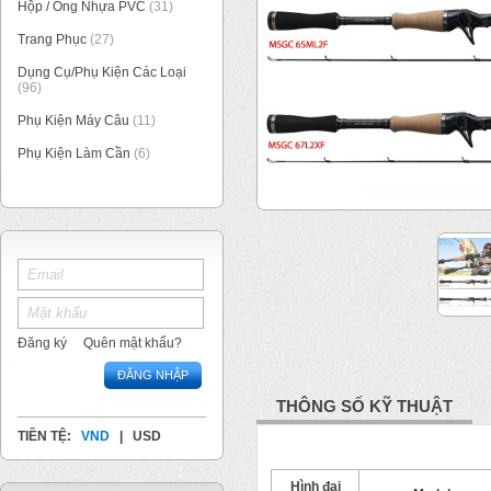
Hộp / Ống Nhựa PVC
(31)
Trang Phục
(27)
Dụng Cụ/Phụ Kiện Các Loại
(96)
Phụ Kiện Máy Câu
(11)
Phụ Kiện Làm Cần
(6)
1
/
2
Đăng ký
Quên mật khẩu?
ĐĂNG NHẬP
THÔNG SỐ KỸ THUẬT
TIỀN TỆ:
VND
|
USD
Hình đại