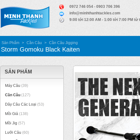
0972 746 054 - 0903 706 396
info@minhthanhtackles.com
9:00 tới 12:00 AM - 1:00 tới 7:00 PM từ 
Sản Phẩm
>
Cần Câu
>
Cần Câu Jigging
Storm Gomoku Black Kaiten
SẢN PHẨM
Máy Câu
(39)
Cần Câu
(127)
Dây Câu Các Loại
(53)
Mồi Giả
(138)
Mồi Jig
(57)
Lưỡi Câu
(60)