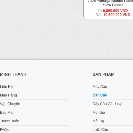
Takamitechnos 23MOZ Neo
2025 Yamaga Blanks Gala
Solid CC Custom
Slow Global
Từ
11,500,000 VND
Từ
9,600,000 VND
Đến
12,500,000 VND
Đến
10,600,000 VND
MINH THÀNH
SẢN PHẨM
Liên Hệ
Máy Câu
Mua Hàng
Cần Câu
Vận Chuyển
Dây Câu Các Loại
Bảo Mật
Mồi Giả
Thanh Toán
Mồi Jig
FAQs
Lưỡi Câu