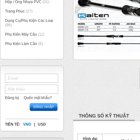
Hộp / Ống Nhựa PVC
(31)
Trang Phục
(27)
Dụng Cụ/Phụ Kiện Các Loại
(96)
Phụ Kiện Máy Câu
(11)
Phụ Kiện Làm Cần
(6)
1
/
1
Đăng ký
Quên mật khẩu?
ĐĂNG NHẬP
THÔNG SỐ KỸ THUẬT
TIỀN TỆ:
VND
|
USD
Hình đại