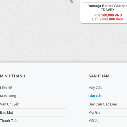
c
Storm Gomoku Funky Jigger
Yamaga Blanks Galaha
TRAVEX
2,500,000 VND
Từ
8,500,000 VND
Đến
9,000,000 VND
MINH THÀNH
SẢN PHẨM
Liên Hệ
Máy Câu
Mua Hàng
Cần Câu
Vận Chuyển
Dây Câu Các Loại
Bảo Mật
Mồi Giả
Thanh Toán
Mồi Jig