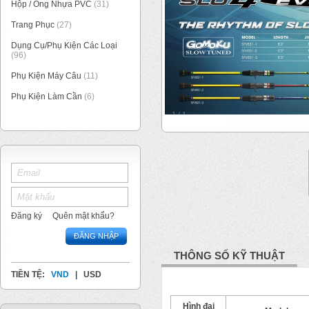
Hộp / Ống Nhựa PVC
(31)
Trang Phục
(27)
Dụng Cụ/Phụ Kiện Các Loại
(96)
Phụ Kiện Máy Câu
(11)
Phụ Kiện Làm Cần
(6)
1
/
1
Đăng ký
Quên mật khẩu?
ĐĂNG NHẬP
THÔNG SỐ KỸ THUẬT
TIỀN TỆ:
VND
|
USD
Hình đại