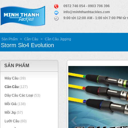
0972 746 054 - 0903 706 396
info@minhthanhtackles.com
9:00 tới 12:00 AM - 1:00 tới 7:00 PM từ 
Sản Phẩm
>
Cần Câu
>
Cần Câu Jigging
Storm Slo4 Evolution
SẢN PHẨM
Máy Câu
(39)
Cần Câu
(127)
Dây Câu Các Loại
(53)
Mồi Giả
(138)
Mồi Jig
(57)
Lưỡi Câu
(60)