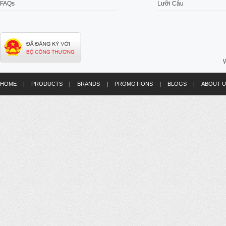
FAQs
Lưỡi Câu
W
HOME
|
PRODUCTS
|
BRANDS
|
PROMOTIONS
|
BLOGS
|
ABOUT U