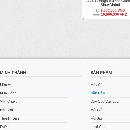
Takamitechnos 23MOZ Neo
2025 Yamaga Blanks Gala
Solid CC Custom
Slow Global
Từ
11,500,000 VND
Từ
9,600,000 VND
Đến
12,500,000 VND
Đến
10,600,000 VND
MINH THÀNH
SẢN PHẨM
Liên Hệ
Máy Câu
Mua Hàng
Cần Câu
Vận Chuyển
Dây Câu Các Loại
Bảo Mật
Mồi Giả
Thanh Toán
Mồi Jig
FAQs
Lưỡi Câu