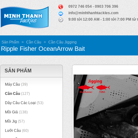
0972 746 054 - 0903 706 396
info@minhthanhtackles.com
9:00 tới 12:00 AM - 1:00 tới 7:00 PM từ 
Sản Phẩm
>
Cần Câu
>
Cần Câu Jigging
Ripple Fisher OceanArrow Bait
SẢN PHẨM
Máy Câu
(39)
Cần Câu
(127)
Dây Câu Các Loại
(53)
Mồi Giả
(138)
Mồi Jig
(57)
Lưỡi Câu
(60)