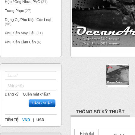
Hộp / Ống Nhựa PVC
(31)
Trang Phục
(27)
Dụng Cụ/Phụ Kiện Các Loại
(96)
Phụ Kiện Máy Câu
(11)
Phụ Kiện Làm Cần
(6)
1
/
3
Đăng ký
Quên mật khẩu?
ĐĂNG NHẬP
THÔNG SỐ KỸ THUẬT
TIỀN TỆ:
VND
|
USD
Hình đại